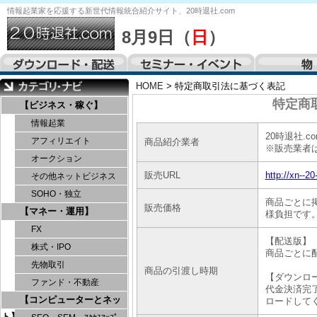
情報起業家を応援する
新世代情報統合紹介サイト、
20時退社.com
8月9日（
日
）
HOME
>
特定商取引法に基づく表記
特定商
【ビジネス・稼ぐ】
情報起業
20時退社.
アフィリエイト
商品紹介業者
※販売業者
オークション
販売URL
http://xn--2
その他ネットビジネス
SOHO・独立
商品ごとに
販売価格
【マネー・運用】
様負担です
FX
【配送版】
株式・IPO
商品ごとに
先物取引
商品の引渡し時期
【ダウンロ
ファンド・不動産
代金決済完了
【コンピューターとネッ
ロードして
ト】