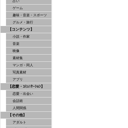
占い
ゲーム
趣味・音楽・スポーツ
グルメ・旅行
【コンテンツ】
小説・作家
音楽
映像
素材集
マンガ・同人
写真素材
アプリ
【恋愛・ｺﾐｭﾆｹｰｼｮﾝ】
恋愛・出会い
会話術
人間関係
【その他】
アダルト