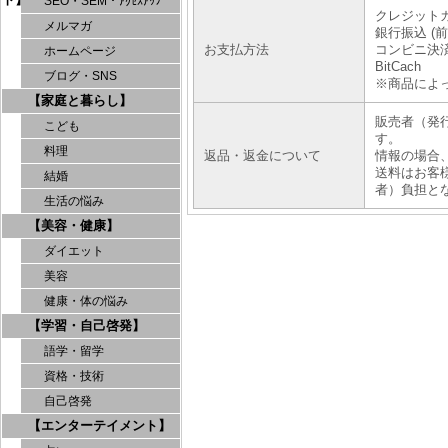
SEO・SEM・ｱｸｾｽｱｯﾌﾟ
クレジット
メルマガ
銀行振込 (前
お支払方法
コンビニ決済
ホームページ
BitCach
ブログ・SNS
※商品によ
【家庭と暮らし】
販売者（発
こども
す。
料理
返品・返金について
情報の場合
送料はお客
結婚
者）負担と
生活の悩み
【美容・健康】
ダイエット
美容
健康・体の悩み
【学習・自己啓発】
語学・留学
資格・技術
自己啓発
【エンターテイメント】